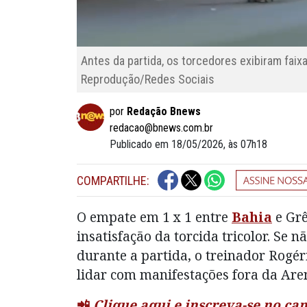
Antes da partida, os torcedores exibiram fai
Reprodução/Redes Sociais
por
Redação Bnews
redacao@bnews.com.br
Publicado em 18/05/2026, às 07h18
COMPARTILHE:
O empate em 1 x 1 entre
Bahia
e Grê
insatisfação da torcida tricolor. Se 
durante a partida, o treinador Rogéri
lidar com manifestações fora da Are
📲
Clique aqui e inscreva-se no c