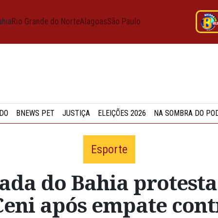
ahia
Rio Grande do Norte
Alagoas
São Paulo
DO
BNEWS PET
JUSTIÇA
ELEIÇÕES 2026
NA SOMBRA DO PO
Esporte
zada do Bahia protest
Ceni após empate cont