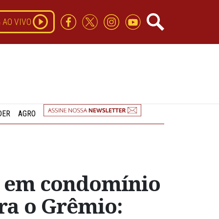
AO VIVO
DER
AGRO
a em condomínio
ra o Grêmio: