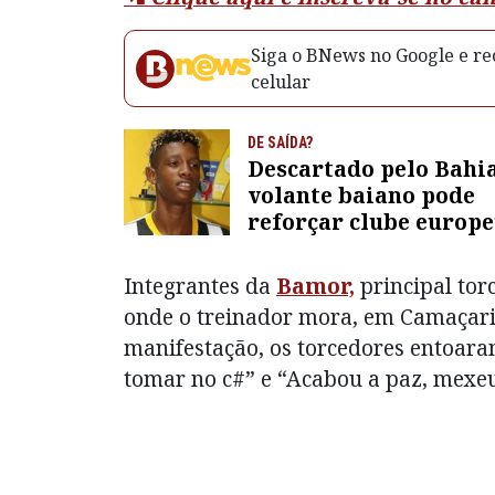
Siga o BNews no Google e rec
celular
DE SAÍDA?
Descartado pelo Bahia
volante baiano pode
reforçar clube europ
negociação que ultra
R$200 milhões
Integrantes da
Bamor,
principal tor
onde o treinador mora, em Camaçari,
manifestação, os torcedores entoaram
tomar no c#” e “Acabou a paz, mexe