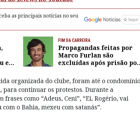
eba as principais notícias no seu
FIM DA CARREIRA
,
Propagandas feitas por
Marco Furlan são
eu em
excluídas após prisão po
passa
suspeita de estupro de
criança autista de 5 anos
cida organizada do clube, foram até o condomíni
 para continuar os protestos. Durante a
 frases como “Adeus, Ceni”, “Ei, Rogério, vai
u com o Bahia, mexeu com satanás”.