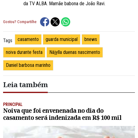
da TV ALBA. Mamãe babona de João Ravi.
Gostou? Compartilhe
casamento
guarda municipal
bnews
Tags
noiva durante festa
Nájylla duenas nascimento
Daniel barbosa marinho
Leia também
PRINCIPAL
Noiva que foi envenenada no dia do
casamento será indenizada em R$ 100 mil