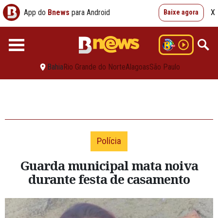
App do
Bnews
para Android
X
Baixe agora
Bahia
Rio Grande do Norte
Alagoas
São Paulo
Polícia
Guarda municipal mata noiva
durante festa de casamento