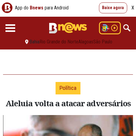
App do
Bnews
para Android
X
Baixe agora
Bahia
Rio Grande do Norte
Alagoas
São Paulo
Política
Aleluia volta a atacar adversários