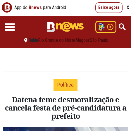
App do
Bnews
para Android
X
Baixe agora
Bahia
Rio Grande do Norte
Alagoas
São Paulo
Política
Datena teme desmoralização e
cancela festa de pré-candidatura a
prefeito