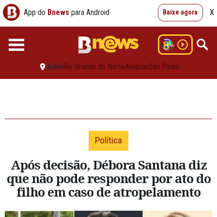
App do
Bnews
para Android
X
Baixe agora
Bahia
Rio Grande do Norte
Alagoas
São Paulo
Política
Após decisão, Débora Santana diz
que não pode responder por ato do
filho em caso de atropelamento