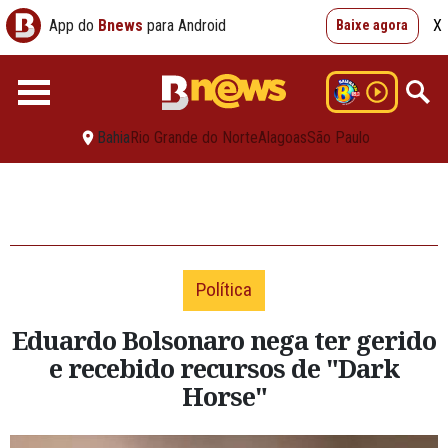
App do
Bnews
para Android
X
Baixe agora
Bahia
Rio Grande do Norte
Alagoas
São Paulo
Política
Eduardo Bolsonaro nega ter gerido
e recebido recursos de "Dark
Horse"