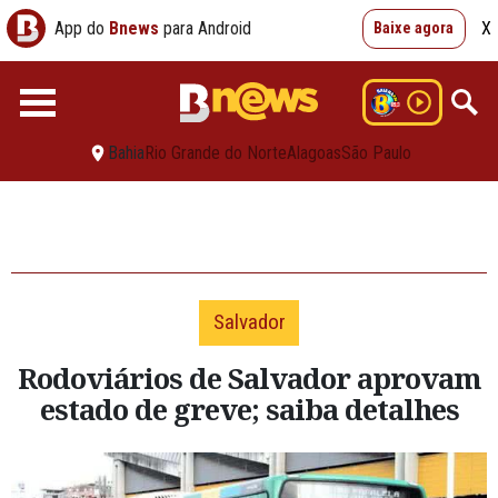
App do
Bnews
para Android
X
Baixe agora
Bahia
Rio Grande do Norte
Alagoas
São Paulo
Salvador
Rodoviários de Salvador aprovam
estado de greve; saiba detalhes