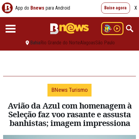
App do
Bnews
para Android
X
Baixe agora
Bahia
Rio Grande do Norte
Alagoas
São Paulo
BNews Turismo
Avião da Azul com homenagem à
Seleção faz voo rasante e assusta
banhistas; imagem impressiona