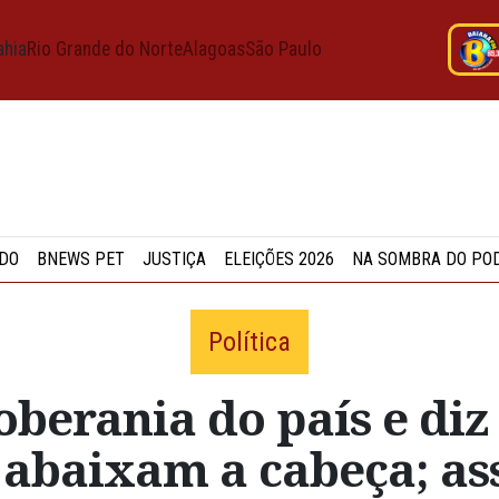
ahia
Rio Grande do Norte
Alagoas
São Paulo
DO
BNEWS PET
JUSTIÇA
ELEIÇÕES 2026
NA SOMBRA DO PO
Política
berania do país e diz 
 abaixam a cabeça; ass