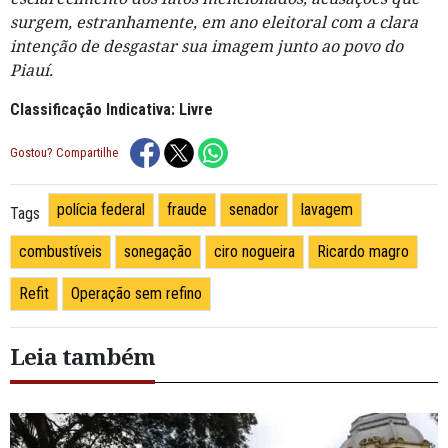
surgem, estranhamente, em ano eleitoral com a clara
intenção de desgastar sua imagem junto ao povo do
Piauí.
Classificação Indicativa: Livre
Gostou? Compartilhe
polícia federal
fraude
senador
lavagem
Tags
combustíveis
sonegação
ciro nogueira
Ricardo magro
Refit
Operação sem refino
Leia também