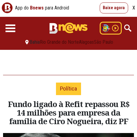
App do
Bnews
para Android
X
Baixe agora
Bahia
Rio Grande do Norte
Alagoas
São Paulo
Política
Fundo ligado à Refit repassou R$
14 milhões para empresa da
família de Ciro Nogueira, diz PF